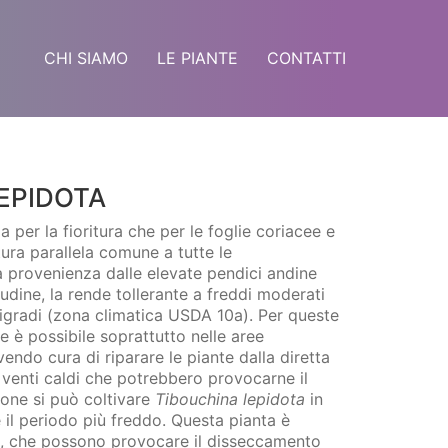
CHI SIAMO
LE PIANTE
CONTATTI
EPIDOTA
a per la fioritura che per le foglie coriacee e
tura parallela comune a tutte le
 provenienza dalle elevate pendici andine
tudine, la rende tollerante a freddi moderati
tigradi (zona climatica USDA 10a). Per queste
ne è possibile soprattutto nelle aree
ndo cura di riparare le piante dalla diretta
 venti caldi che potrebbero provocarne il
zone si può coltivare
Tibouchina lepidota
in
 il periodo più freddo. Questa pianta è
ici, che possono provocare il disseccamento