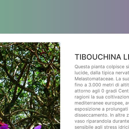
TIBOUCHINA L
Questa pianta colpisce si
lucide, dalla tipica nerva
Melastomataceae. La sua
fino a 3.000 metri di alti
attorno agli 0 gradi Cen
ragioni la sua coltivazio
mediterranee europee, ave
esposizione a prolungati
disseccamento. In altre 
vaso riparandola durante
sensibile agli stress idr